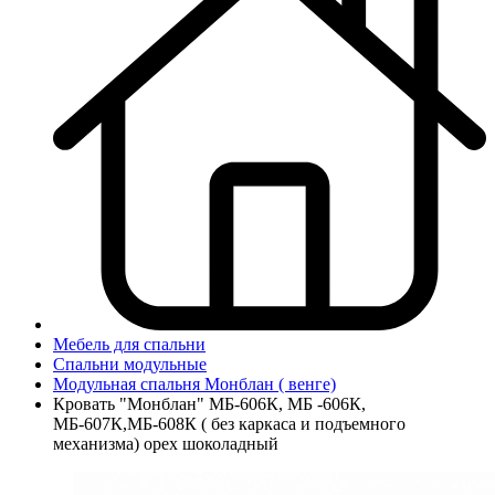
Мебель для спальни
Спальни модульные
Модульная спальня Монблан ( венге)
Кровать "Монблан" МБ-606К, МБ -606К,
МБ-607К,МБ-608К ( без каркаса и подъемного
механизма) орех шоколадный